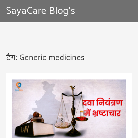
Skip
SayaCare Blog's
to
content
टैग:
Generic medicines