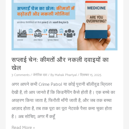
की
ज़्यादा
कीमत
के
लिए
ज़िम्मेदार
हैं?
सप्लाई चेन: कीमतों और नकली दवाइयों का
खेल
3 Comments
/
जेनेरिक दवा
/ By
Mahak Phartyal
/
दिसम्बर 15, 2025
अगर आपने कभी Crime Patrol या कोई पुरानी बॉलीवुड थ्रिलर
देखी है, तो आप जानते हैं कि किडनैपिंग कैसे होती है। एक बच्चे का
अपहरण किया जाता है, फिरौती माँगी जाती है, और जब तक बच्चा
आज़ाद होता है, तब तक पूरा का पूरा नेटवर्क पैसा कमा चुका होता
है। अब सोचिए, अगर मैं कहूँ
सप्लाई
Read More »