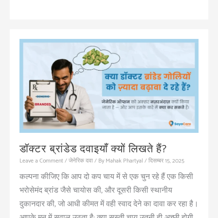
चेन:
कीमतों
और
नकली
दवाइयों
का
खेल
डॉक्टर ब्रांडेड दवाइयाँ क्यों लिखते हैं?
Leave a Comment
/
जेनेरिक दवा
/ By
Mahak Phartyal
/
दिसम्बर 15, 2025
कल्पना कीजिए कि आप दो कप चाय में से एक चुन रहे हैं एक किसी
भरोसेमंद ब्रांड जैसे चायोस की, और दूसरी किसी स्थानीय
दुकानदार की, जो आधी कीमत में वही स्वाद देने का दावा कर रहा है।
आपके मन में सवाल उठता है: क्या सस्ती चाय उतनी ही अच्छी होगी,